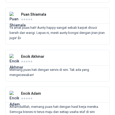
Rea
Mor
Puan Shiamala
⭐⭐⭐⭐⭐
Ya amat puas hati! Aunty happy sangat sebab karpet dicuci
bersih dan wangi. Lepas ni, mesti aunty kongsi dengan jiran-jiran
juga! 👍
Rea
Mor
Encik Akhmar
⭐⭐⭐⭐⭐
Memang puas hati dengan servis di sini. Tak ada yang
mengecewakan!
Rea
Mor
Encik Adam
⭐⭐⭐⭐⭐
Alhamdulillah, memang puas hati dengan hasil kerja mereka.
Semoga bisnes ni terus maju dan setiap usaha staf di sini