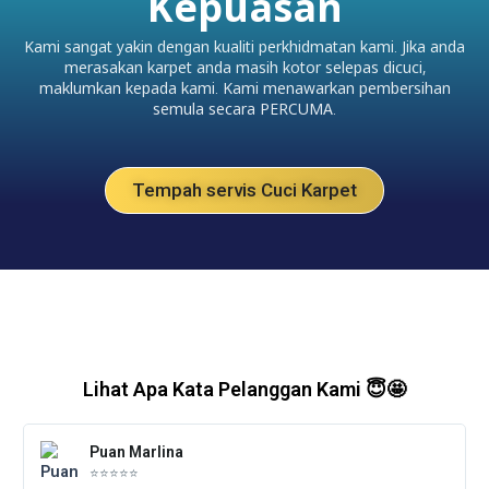
Kepuasan
Kami sangat yakin dengan kualiti perkhidmatan kami. Jika anda
merasakan karpet anda masih kotor selepas dicuci,
maklumkan kepada kami. Kami menawarkan pembersihan
semula secara PERCUMA.
Tempah servis Cuci Karpet
Lihat Apa Kata Pelanggan Kami 😇🤩
Re
Puan Marlina
Mo
⭐⭐⭐⭐⭐