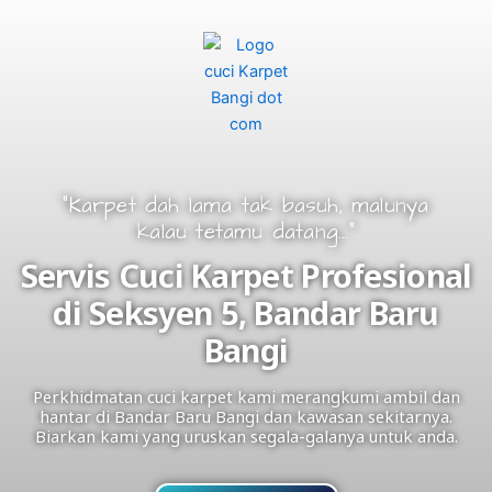
"Karpet dah lama tak basuh, malunya
kalau tetamu datang..."
Servis Cuci Karpet Profesional
di Seksyen 5, Bandar Baru
Bangi
Perkhidmatan cuci karpet kami merangkumi ambil dan
hantar di Bandar Baru Bangi dan kawasan sekitarnya.
Biarkan kami yang uruskan segala-galanya untuk anda.