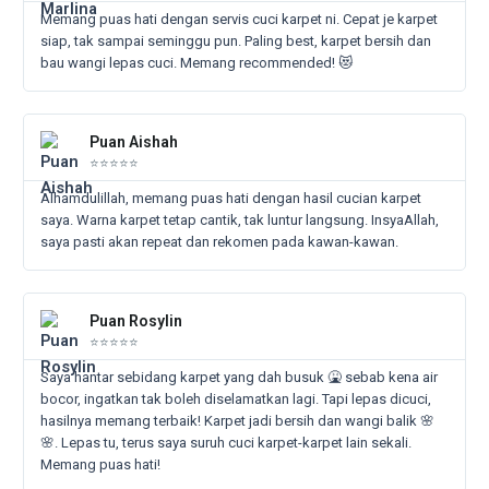
Memang puas hati dengan servis cuci karpet ni. Cepat je karpet
siap, tak sampai seminggu pun. Paling best, karpet bersih dan
bau wangi lepas cuci. Memang recommended! 😻
Re
Puan Aishah
Mo
⭐⭐⭐⭐⭐
Alhamdulillah, memang puas hati dengan hasil cucian karpet
saya. Warna karpet tetap cantik, tak luntur langsung. InsyaAllah,
saya pasti akan repeat dan rekomen pada kawan-kawan.
Rea
Mor
Puan Rosylin
⭐⭐⭐⭐⭐
Saya hantar sebidang karpet yang dah busuk 🤮 sebab kena air
bocor, ingatkan tak boleh diselamatkan lagi. Tapi lepas dicuci,
hasilnya memang terbaik! Karpet jadi bersih dan wangi balik 🌸
🌸. Lepas tu, terus saya suruh cuci karpet-karpet lain sekali.
Memang puas hati!