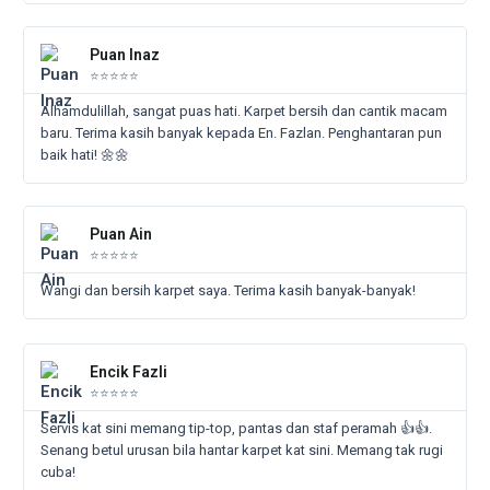
Rea
Mor
Puan Inaz
⭐⭐⭐⭐⭐
Alhamdulillah, sangat puas hati. Karpet bersih dan cantik macam
baru. Terima kasih banyak kepada En. Fazlan. Penghantaran pun
baik hati! 🌼🌼
Rea
Mor
Puan Ain
⭐⭐⭐⭐⭐
Wangi dan bersih karpet saya. Terima kasih banyak-banyak!
Rea
Mor
Encik Fazli
⭐⭐⭐⭐⭐
Servis kat sini memang tip-top, pantas dan staf peramah 👍👍.
Senang betul urusan bila hantar karpet kat sini. Memang tak rugi
cuba!