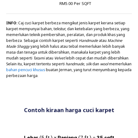
RM5.00 Per SQFT
INFO:
Caj cuci karpet berbeza mengikut jenis karpet kerana setiap
karpet mempunyai bahan, tekstur, dan ketebalan yang berbeza, yang
memerlukan teknik pembersihan, peralatan, dan produk khas yang
berbeza. Sebagai contoh karpet seperti
Handmade
atau
Machine
Made Shaggy
yang lebih halus atau tebal memerlukan lebih banyak
masa dan tenaga untuk dibersihkan, manakala karpet yang lebih
mudah seperti
Tatami
atau
Velvet
lebih cepat dan mudah dibersihkan.
Selain itu, karpet tertentu seperti
handmade
,
silk
dan
wool
memerlukan
bahan pencuci khusus
buatan Jerman, yang turut menyumbang kepada
perbezaan harga.
Contoh kiraan harga cuci karpet
Lebar
(5 ft.) x
Panjang
(7 ft.) =
35 sqft